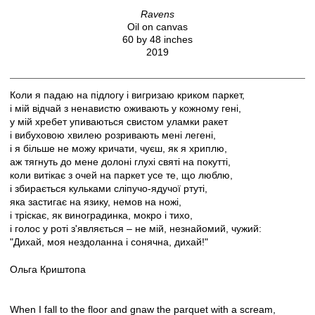
Ravens
Oil on canvas
60 by 48 inches
2019
Коли я падаю на підлогу і вигризаю криком паркет,
і мій відчай з ненавистю оживають у кожному гені,
у мій хребет упиваються свистом уламки ракет
і вибуховою хвилею розривають мені легені,
і я більше не можу кричати, чуєш, як я хриплю,
аж тягнуть до мене долоні глухі святі на покутті,
коли витікає з очей на паркет усе те, що люблю,
і збирається кульками сліпучо-ядучої ртуті,
яка застигає на язику, немов на ножі,
і тріскає, як виноградинка, мокро і тихо,
і голос у роті з'являється – не мій, незнайомий, чужий:
"Дихай, моя нездоланна і сонячна, дихай!"
Ольга Криштопа
When I fall to the floor and gnaw the parquet with a scream,